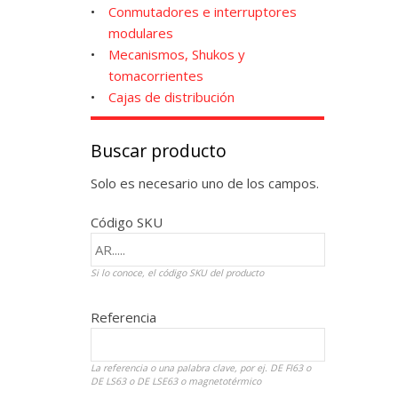
Conmutadores e interruptores
modulares
Mecanismos, Shukos y
tomacorrientes
Cajas de distribución
Buscar producto
Solo es necesario uno de los campos.
Código SKU
Si lo conoce, el código SKU del producto
Referencia
La referencia o una palabra clave, por ej. DE FI63 o
DE LS63 o DE LSE63 o magnetotérmico