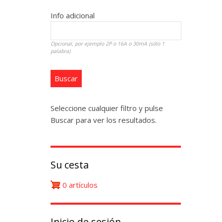
Info adicional
Opcional, por ejemplo 2P o 16A o 30mA (sólo 1
palabra)
Seleccione cualquier filtro y pulse
Buscar para ver los resultados.
Su cesta
0 artículos
Inicio de sesión