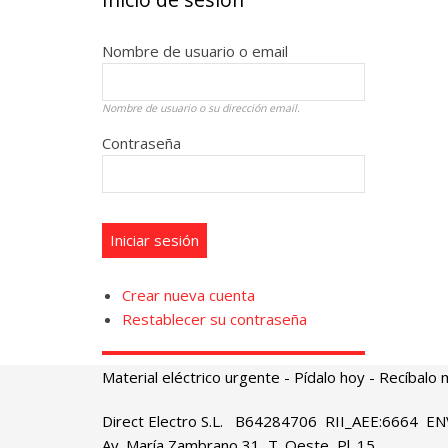
Nombre de usuario o email
Nombre de usuario o su dirección email.
Contraseña
Crear nueva cuenta
Restablecer su contraseña
Material eléctrico urgente
- Pídalo hoy - Recíbalo
Direct Electro S.L. B64284706 RII_AEE:6664 
Av. María Zambrano 31, T. Oeste, Pl. 15