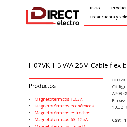
Pasar
Navegación
Inicio
Product
al
principal
Crear cuenta y soli
contenido
principal
H07VK 1,5 V/A 25M Cable flexi
H07VK 1
Productos
Código
AR034
Magnetotérmicos 1..63A
Precio
Magnetotérmicos económicos
13,32 
Magnetotérmicos estrechos
Magnetotérmicos 63..125A
Cant.
Magnetotérmicos curva D