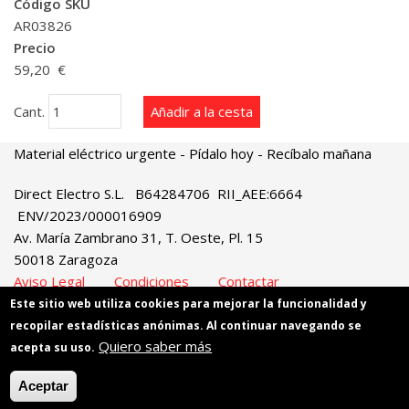
Código SKU
AR03826
Precio
59,20 €
Cant.
Material eléctrico urgente
- Pídalo hoy - Recíbalo mañana
Direct Electro S.L. B64284706 RII_AEE:6664
ENV/2023/000016909
Av. María Zambrano 31, T. Oeste, Pl. 15
50018 Zaragoza
Aviso Legal
Condiciones
Contactar
Este sitio web utiliza cookies para mejorar la funcionalidad y
recopilar estadísticas anónimas. Al continuar navegando se
Quiero saber más
acepta su uso.
Aceptar
Copyright © 2026. All rights reserved.